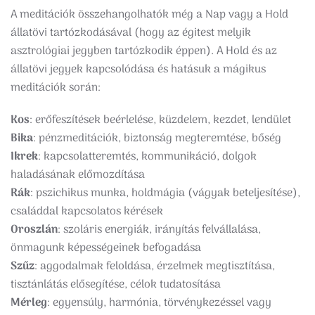
A meditációk összehangolhatók még a Nap vagy a Hold
állatövi tartózkodásával (hogy az égitest melyik
asztrológiai jegyben tartózkodik éppen). A Hold és az
állatövi jegyek kapcsolódása és hatásuk a mágikus
meditációk során:
Kos
: erőfeszítések beérlelése, küzdelem, kezdet, lendület
Bika
: pénzmeditációk, biztonság megteremtése, bőség
Ikrek
: kapcsolatteremtés, kommunikáció, dolgok
haladásának előmozdítása
Rák
: pszichikus munka, holdmágia (vágyak beteljesítése),
családdal kapcsolatos kérések
Oroszlán
: szoláris energiák, irányítás felvállalása,
önmagunk képességeinek befogadása
Szűz
: aggodalmak feloldása, érzelmek megtisztítása,
tisztánlátás elősegítése, célok tudatosítása
Mérleg
: egyensúly, harmónia, törvénykezéssel vagy