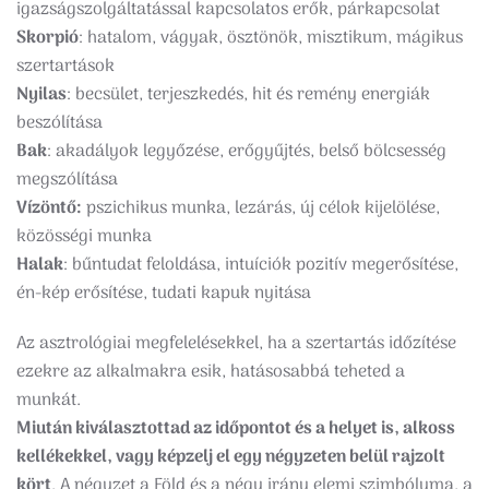
igazságszolgáltatással kapcsolatos erők, párkapcsolat
Skorpió
: hatalom, vágyak, ösztönök, misztikum, mágikus
szertartások
Nyilas
: becsület, terjeszkedés, hit és remény energiák
beszólítása
Bak
: akadályok legyőzése, erőgyűjtés, belső bölcsesség
megszólítása
Vízöntő:
pszichikus munka, lezárás, új célok kijelölése,
közösségi munka
Halak
: bűntudat feloldása, intuíciók pozitív megerősítése,
én-kép erősítése, tudati kapuk nyitása
Az asztrológiai megfelelésekkel, ha a szertartás időzítése
ezekre az alkalmakra esik, hatásosabbá teheted a
munkát.
Miután kiválasztottad az időpontot és a helyet is, alkoss
kellékekkel, vagy képzelj el egy négyzeten belül rajzolt
kört
. A négyzet a Föld és a négy irány elemi szimbóluma, a