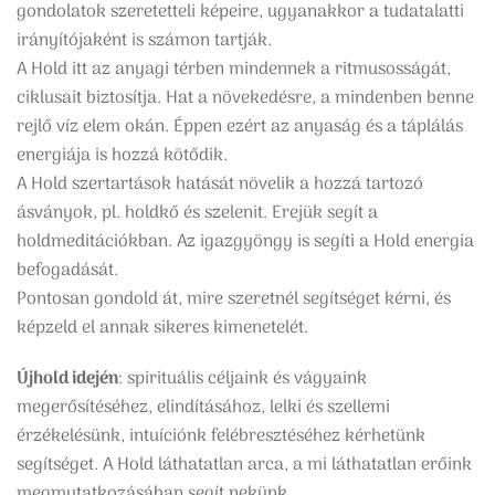
gondolatok szeretetteli képeire, ugyanakkor a tudatalatti
irányítójaként is számon tartják.
A Hold itt az anyagi térben mindennek a ritmusosságát,
ciklusait biztosítja. Hat a növekedésre, a mindenben benne
rejlő víz elem okán. Éppen ezért az anyaság és a táplálás
energiája is hozzá kötődik.
A Hold szertartások hatását növelik a hozzá tartozó
ásványok, pl. holdkő és szelenit. Erejük segít a
holdmeditációkban. Az igazgyöngy is segíti a Hold energia
befogadását.
Pontosan gondold át, mire szeretnél segítséget kérni, és
képzeld el annak sikeres kimenetelét.
Újhold idején
: spirituális céljaink és vágyaink
megerősítéséhez, elindításához, lelki és szellemi
érzékelésünk, intuíciónk felébresztéséhez kérhetünk
segítséget. A Hold láthatatlan arca, a mi láthatatlan erőink
megmutatkozásában segít nekünk.