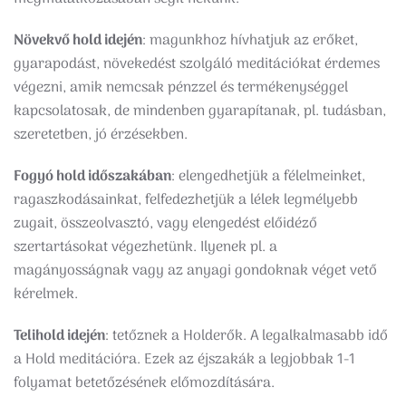
Növekvő hold idején
: magunkhoz hívhatjuk az erőket,
gyarapodást, növekedést szolgáló meditációkat érdemes
végezni, amik nemcsak pénzzel és termékenységgel
kapcsolatosak, de mindenben gyarapítanak, pl. tudásban,
szeretetben, jó érzésekben.
Fogyó hold időszakában
: elengedhetjük a félelmeinket,
ragaszkodásainkat, felfedezhetjük a lélek legmélyebb
zugait, összeolvasztó, vagy elengedést előidéző
szertartásokat végezhetünk. Ilyenek pl. a
magányosságnak vagy az anyagi gondoknak véget vető
kérelmek.
Telihold idején
: tetőznek a Holderők. A legalkalmasabb idő
a Hold meditációra. Ezek az éjszakák a legjobbak 1-1
folyamat betetőzésének előmozdítására.