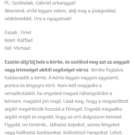
Pl.: Szólítalak, Gábriel arkangyal!
Akaratod, erőd legyen velem, áldj meg a jóságoddal,
védelmeddel, Ura a nyugatnak!
Észak : Uriel
Kelet: Ráffáel
Dél: Micháel
Ezután állj/ülj bele a körbe, és szólítsd meg azt az angyalt
vagy istenséget akitől segítséget vársz
. Versbe foglalva
hatásosabb a kérés. A kérés legyen nagyon egyszerű,
pontos és lényegre törő. Nem kell megijedni a
versalkotástól, ha engeded magad ráhangolódni a
kérésre, magától jön majd. Lásd meg, hogy a megszólított
segítő megérkezik hozzád a Fénnyel. Engedd magadba
segítő erejét és engedd, hogy az erő dolgozzon benned.
Figyeld, mi történik… láthatsz képeket, színes fényeket
vagy hallhatsz tanításokat, különböző hangokat. Lehet,