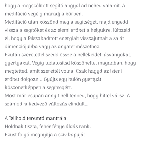
hogy a megszólított segítő angyal ad neked valamit. A
meditáció végéig maradj a körben.
Meditáció után köszönd meg a segítséget, majd engedd
vissza a segítőket és az elemi erőket a helyükre. Képzeld
el, hogy a felszabadított energiák visszajutnak a saját
dimenziójukba vagy az anyatermészethez.
Ezután szeretettel szedd össze a kellékeidet, ásványokat,
gyertyákat. Végig tudatosítsd köszönettel magadban, hogy
megtetted, amit szerettél volna. Csak hagyd az isteni
erőket dolgozni… Gyújts egy külön gyertyát
köszönetképpen a segítségért.
Most már csupán annyit kell tenned, hogy hittel vársz. A
számodra kedvező változás elindult...
A
Telihold teremtő mantrája
:
Holdnak tiszta, fehér fénye áldás ránk.
Ezüst folyó megnyitja a szív kapuját...