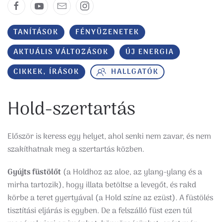
TANÍTÁSOK
FÉNYÜZENETEK
AKTUÁLIS VÁLTOZÁSOK
ÚJ ENERGIA
CIKKEK, ÍRÁSOK
HALLGATÓK
Hold-szertartás
Először is keress egy helyet, ahol senki nem zavar, és nem
szakíthatnak meg a szertartás közben.
Gyújts füstölőt
(a Holdhoz az aloe, az ylang-ylang és a
mirha tartozik), hogy illata betöltse a levegőt, és rakd
körbe a teret gyertyával (a Hold színe az ezüst). A füstölés
tisztítási eljárás is egyben. De a felszálló füst ezen túl