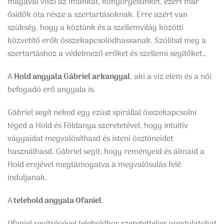
magával viszi az imánkat, könyörgésünket, ezért már
ősidők óta része a szertartásoknak. Erre azért van
szükség, hogy a köztünk és a szellemvilág közötti
közvetítő erők összekapcsolódhassanak. Szólítsd meg a
szertartáshoz a védelmező erőket és szellemi segítőket…
A
Hold angyala Gábriel arkangyal
, aki a víz elem és a női
befogadó erő angyala is.
Gábriel segít neked egy ezüst spirállal összekapcsolni
téged a Hold és Földanya szeretetével, hogy intuitív
vágyaidat megvalósíthasd és isteni ösztöneidet
használhasd. Gábriel segít, hogy reményeid és álmaid a
Hold erejével megtámogatva a megvalósulás felé
induljanak.
A
telehold angyala Ofaniel
.
Ofaniel segítségével teleholdkor szeretetteljes gondolatokat