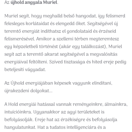
Az
újhold angyala Muriel
.
Muriel segít, hogy meghalld belső hangodat, így felismerd
felesleges korlátaidat és elengedd őket. Segítségével új
teremtő energiát indíthatsz el gondolataid és érzéseid
felismerésével. Amikor a szellemi térben megteremtesz
egy képzeletbeli történést (akár egy találkozást), Muriel
segít azt a teremtő akarat segítségével a megvalósítás
energiáival feltölteni. Szíved tisztasága és hited ereje pedig
beteljesíti vágyadat.
Az Újhold energiájában képesek vagyunk elindítani,
újrakezdeni dolgokat...
A Hold energiái hatással vannak reményeinkre, álmainkra,
intuícióinkra. Ugyanakkor az agyi területeket is
befolyásolják. Ereje hat az érzékiségre és befolyásolja
hangulatunkat. Hat a tudatos intelligenciára és a