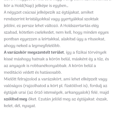
kör a Hold(Nap) jelképe is egyben…
A négyzet csúcsai jelképezik az égtájakat, amiket
rendszerint kristályokkal vagy gyertyákkal szoktak
jelölni, ez persze lehet változó. A Holdszertartás elég
szabad, kötetlen cselekedet, nem kell, hogy minden egyes
pontban egyezzen a leírtakkal, alakítsd úgy a rítusokat,
ahogy neked a legmegfelelőbb.
A varázskör megszentelt terület
, így a fizikai törvények
kissé máshogy hatnak a körön belül, másként ég a tűz, és
az anyagok is robbanékonyabbak. A körön belül a
meditáció védett és hatásosabb.
Mielőtt felrajzolod a varázskört, ami lehet elképzelt vagy
valóságos (rajzolhatod a kört pl. füstölővel is), fordulj az
égtájak urai (az őrző istenségek, arkangyalok) felé, majd
szólítsd meg
őket. Ezután jelöld meg az égtájakat: észak,
kelet, dél, nyugat.