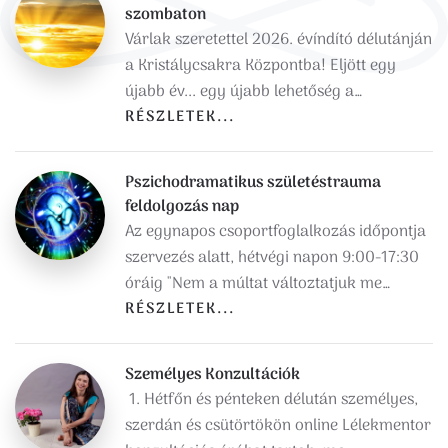
szombaton
Várlak szeretettel 2026. évíndító délutánján
a Kristálycsakra Központba! Eljött egy
újabb év... egy újabb lehetőség a…
RÉSZLETEK...
Pszichodramatikus születéstrauma
feldolgozás nap
Az egynapos csoportfoglalkozás időpontja
szervezés alatt, hétvégi napon 9:00-17:30
óráig "Nem a múltat változtatjuk me…
RÉSZLETEK...
Személyes Konzultációk
1. Hétfőn és pénteken délután személyes,
szerdán és csütörtökön online Lélekmentor