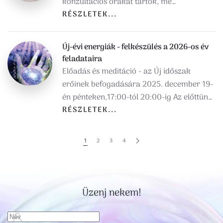
konzultációs órákat tartok, me…
RÉSZLETEK...
Új-évi energiák - felkészülés a 2026-os év
feladataira
Előadás és meditáció - az Új időszak
erőinek befogadására 2025. december 19-
én pénteken,17:00-tól 20:00-ig Az előttün…
RÉSZLETEK...
1
2
3
4
Üzenj nekem!