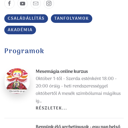
CSALÁDÁLLÍTÁS
TANFOLYAMOK
AKADÉMIA
Programok
Mesemágia online kurzus
Október 1-től - Szerda esténként 18:00 -
20:00 óráig - heti rendszerességgel
októbertől A mesék szimbólumai mágikus
ig…
RÉSZLETEK...
Bennünk élő archetípusok - egy nap belső