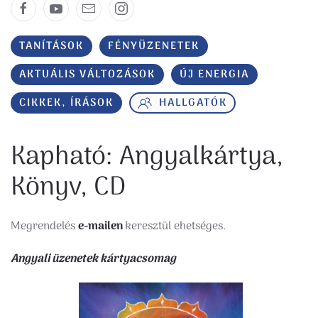
TANÍTÁSOK
FÉNYÜZENETEK
AKTUÁLIS VÁLTOZÁSOK
ÚJ ENERGIA
CIKKEK, ÍRÁSOK
HALLGATÓK
Kapható: Angyalkártya,
Könyv, CD
Megrendelés
e-mailen
keresztül ehetséges.
Angyali üzenetek kártyacsomag