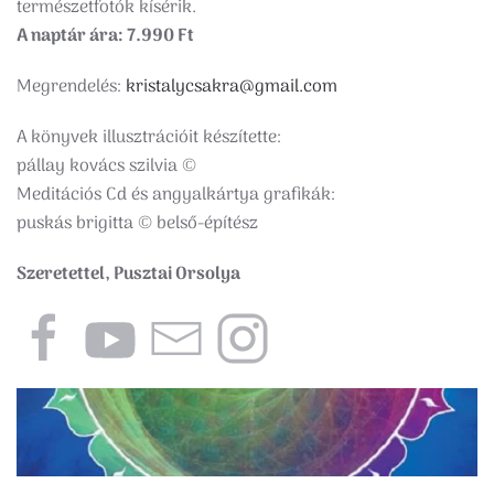
természetfotók kísérik.
A naptár ára: 7.990 Ft
Megrendelés:
kristalycsakra@gmail.com
A könyvek illusztrációit készítette:
pállay kovács szilvia ©
Meditációs Cd és angyalkártya grafikák:
puskás brigitta © belső-építész
Szeretettel, Pusztai Orsolya