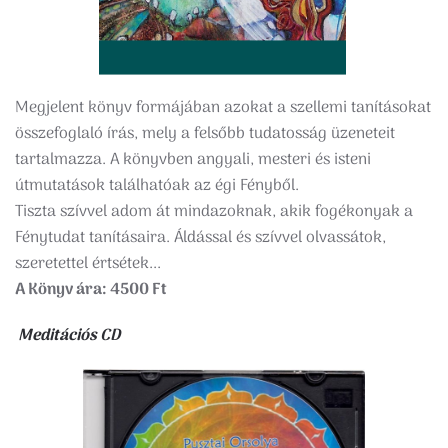
Megjelent könyv formájában azokat a szellemi tanításokat
összefoglaló írás, mely a felsőbb tudatosság üzeneteit
tartalmazza. A könyvben angyali, mesteri és isteni
útmutatások találhatóak az égi Fényből.
Tiszta szívvel adom át mindazoknak, akik fogékonyak a
Fénytudat tanításaira. Áldással és szívvel olvassátok,
szeretettel értsétek...
A Könyv ára: 4500 Ft
Meditációs CD