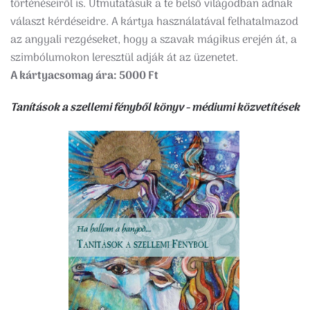
történéseiről is. Útmutatásuk a te belső világodban adnak
választ kérdéseidre. A kártya használatával felhatalmazod
az angyali rezgéseket, hogy a szavak mágikus erején át, a
szimbólumokon leresztül adják át az üzenetet.
A kártyacsomag ára: 5000 Ft
Tanítások a szellemi fényből könyv - médiumi közvetítések