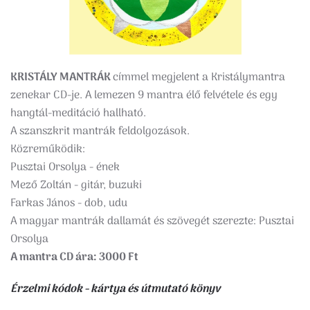
KRISTÁLY MANTRÁK
címmel megjelent a Kristálymantra
zenekar CD-je. A lemezen 9 mantra élő felvétele és egy
hangtál-meditáció hallható.
A szanszkrit mantrák feldolgozások.
Közreműködik:
Pusztai Orsolya - ének
Mező Zoltán - gitár, buzuki
Farkas János - dob, udu
A magyar mantrák dallamát és szövegét szerezte: Pusztai
Orsolya
A mantra CD ára: 3000 Ft
Érzelmi kódok - kártya és útmutató könyv