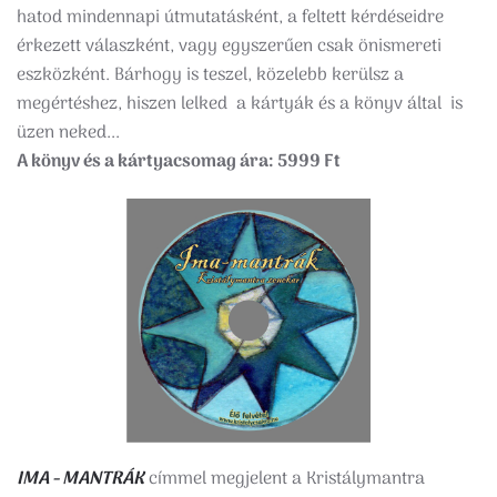
hatod​ mindennapi útmutatásként, ​a feltett ​kérdéseidre ​
érkezett ​válaszként, vagy egyszerűen csak önismereti
eszközként. Bárhogy is teszel, közelebb kerülsz a
megértéshez, ​hiszen lelked ​a​ ​kártyák és a könyv által ​ is
üzen neked...
A könyv és a kártyacsomag ára: 5999 Ft
IMA - MANTRÁK
címmel megjelent a Kristálymantra