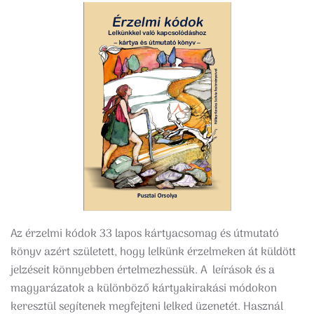
Az érzelmi kódok 33 lapos kártyacsomag és útmutató
könyv azért született, hogy lelkünk érzelmeken át küldött
jelzéseit könnyebben értelmezhessük. A leírások​ és​ ​a ​
magyarázatok ​a különböző​ kártyakirakási módokon
keresztül​ ​segítenek megfejteni lelked üzenetét. Használ​