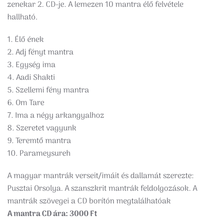
zenekar 2. CD-je. A lemezen 10 mantra élő felvétele
hallható.
1. Élő ének
2. Adj fényt mantra
3. Egység ima
4. Aadi Shakti
5. Szellemi fény mantra
6. Om Tare
7. Ima a négy arkangyalhoz
8. Szeretet vagyunk
9. Teremtő mantra
10. Parameysureh
A magyar mantrák verseit/imáit és dallamát szerezte:
Pusztai Orsolya. A szanszkrit mantrák feldolgozások. A
mantrák szövegei a CD borítón megtalálhatóak
A mantra CD ára: 3000 Ft