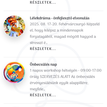
RÉSZLETEK...
Lélekdráma - önfejlesztő elvonulás
2025. 08. 17-20. Fehérvárcsurgó Képzeld
el, hogy kilépsz a mindennapok
forgatagából, magad mögött hagyod a
stresszt é…
RÉSZLETEK...
Önbecsülés nap
1 napos workshop hétvégén - 09:00-17:00
óráig SZERVEZÉS ALATT Az önbecsülés
érvényesülésünk egyik alappillére,
megfele…
RÉSZLETEK...