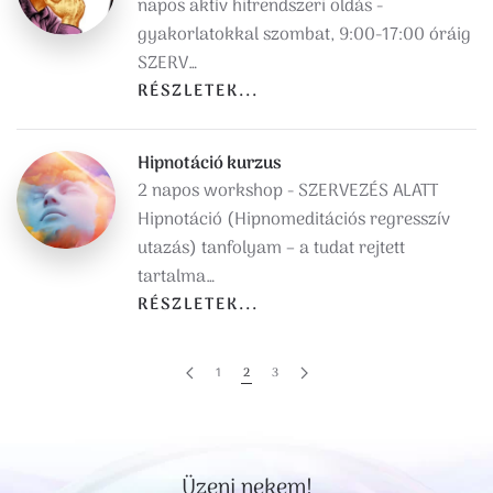
napos aktív hitrendszeri oldás -
gyakorlatokkal szombat, 9:00-17:00 óráig
SZERV…
RÉSZLETEK...
Hipnotáció kurzus
2 napos workshop - SZERVEZÉS ALATT
Hipnotáció (Hipnomeditációs regresszív
utazás) tanfolyam – a tudat rejtett
tartalma…
RÉSZLETEK...
1
2
3
Üzenj nekem!