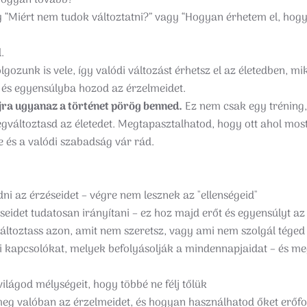
hogyan tovább?
 “Miért nem tudok változtatni?” vagy “Hogyan érhetem el, hogy
.
lgozunk is vele, így valódi változást érhetsz el az életedben, m
és egyensúlyba hozod az érzelmeidet.
 újra ugyanaz a történet pörög benned.
Ez nem csak egy tréning
gváltoztasd az életedet. Megtapasztalhatod, hogy ott ahol mos
és a valódi szabadság vár rád.
ni az érzéseidet – végre nem lesznek az "ellenségeid"
seidet tudatosan irányítani – ez hoz majd erőt és egyensúlyt az
változtass azon, amit nem szeretsz, vagy ami nem szolgál téged
 kapcsolókat, melyek befolyásolják a mindennapjaidat – és m
ilágod mélységeit, hogy többé ne félj tőlük
eg valóban az érzelmeidet, és hogyan használhatod őket erőf