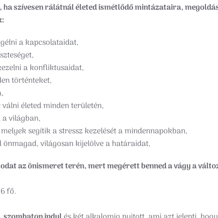
, ha szívesen rálátnál életed ismétlődő mintázataira, megoldá
k:
élni a kapcsolataidat,
szteséget,
elni a konfliktusaidat,
n történteket,
,
 válni életed minden területén,
 a világban,
, melyek segítik a stressz kezelését a mindennapokban,
önmagad, világosan kijelölve a határaidat,
ásodat az önismeret terén, mert megérett benned a vágy a válto
6 fő.
, szombaton indul
és két alkalomig nyitott, ami azt jelenti, ho