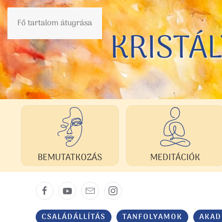
Fő tartalom átugrása
KRISTÁ
KRISTÁ
BEMUTATKOZÁS
MEDITÁCIÓK
CSALÁDÁLLÍTÁS
TANFOLYAMOK
AKAD