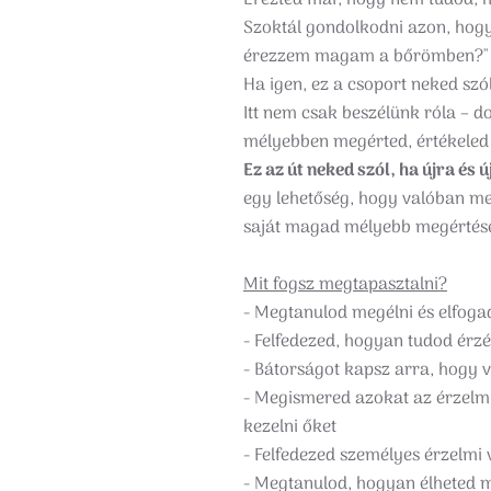
Érezted már, hogy nem tudod, 
Szoktál gondolkodni azon, hogy
érezzem magam a bőrömben?"
Ha igen, ez a csoport neked szól
Itt nem csak beszélünk róla – do
mélyebben megérted, értékeled 
Ez az út neked szól, ha újra és
egy lehetőség, hogy valóban me
saját magad mélyebb megértése 
Mit fogsz megtapasztalni?
- Megtanulod megélni és elfogad
- Felfedezed, hogyan tudod érzé
- Bátorságot kapsz arra, hogy 
- Megismered azokat az érzelmi
kezelni őket
- Felfedezed személyes érzelmi v
- Megtanulod, hogyan élheted m