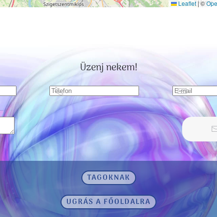
Leaflet
|
©
Ope
Üzenj nekem!
TAGOKNAK
UGRÁS A FŐOLDALRA