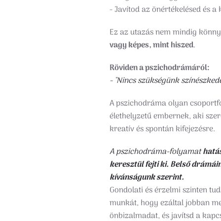
- Javítod az önértékelésed és a
Ez az utazás nem mindig könny
vagy képes, mint hiszed
.
Röviden a pszichodrámáról:
- "Nincs szükségünk színészkedés
A pszichodráma olyan csoportfo
élethelyzetű embernek, aki sze
kreatív és spontán kifejezésre.
A pszichodráma-folyamat
hatás
keresztül fejti ki
. Belső drámáin
kívánságunk szerint.
Gondolati és érzelmi szinten tuda
munkát, hogy ezáltal jobban me
önbizalmadat, és javítsd a kapc