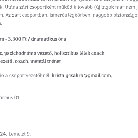
k. Utána zárt csoportként működik tovább (új tagok már nem 
. Az zárt csoportban, ismerős légkörben, nagyobb biztonságo
.
om - 3.300 Ft / dramatikus óra
z, pszichodráma vezető, holisztikus lélek coach
ezető, coach, mentál tréner
ció a csoportvezetőknél:
kristalycsakra@gmail.com
,
árcius 01.
 24.
I.emelet 9.