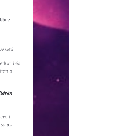
öbbre
vezető
etkorú és
tott a
ítésén
ereti
tsd az