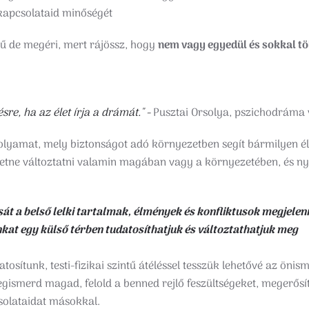
 kapcsolataid minőségét
ű de megéri, mert rájössz, hogy
nem vagy egyedül és sokkal t
re, ha az élet írja a drámát." -
Pusztai Orsolya, pszichodráma 
lyamat, mely biztonságot adó környezetben segít bármilyen él
retne változtatni valamin magában vagy a környezetében, és nyi
át a belső lelki tartalmak, élmények és konfliktusok megjelen
kat egy külső térben tudatosíthatjuk és változtathatjuk meg
tosítunk, testi-fizikai szintű átéléssel tesszük lehetővé az önism
gismerd magad, felold a benned rejlő feszültségeket, megerősí
solataidat másokkal.