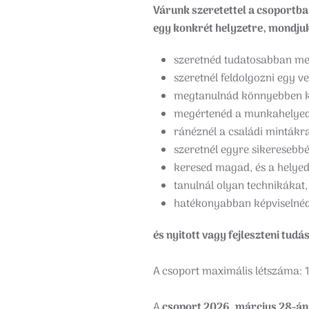
Várunk szeretettel a csoportba
egy konkrét helyzetre, mondju
szeretnéd tudatosabban meg
szeretnél feldolgozni egy ve
megtanulnád könnyebben kez
megértenéd a munkahelyede
ránéznél a családi mintákra
szeretnél egyre sikeresebbé
keresed magad, és a helyed
tanulnál olyan technikákat
hatékonyabban képviselnéd 
és nyitott vagy fejleszteni tud
A csoport maximális létszáma: 1
A
csoport 2026. március 28-án