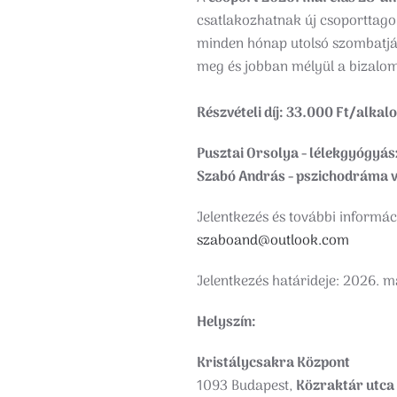
csatlakozhatnak új csoporttago
minden hónap utolsó szombatján
meg és jobban mélyül a bizalom
Részvételi díj: 33.000 Ft/alkal
Pusztai Orsolya - lélekgyógyás
Szabó András - pszichodráma v
Jelentkezés és további informá
szaboand@outlook.com
Jelentkezés határideje: 2026. m
Helyszín:
Kristálycsakra Központ
1093 Budapest,
Közraktár utca