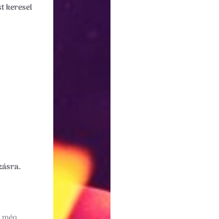
st keresel
zásra.
gy még