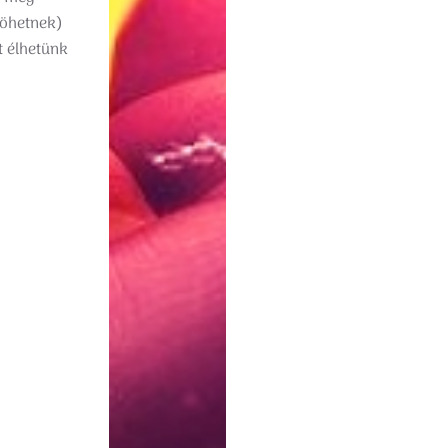
jöhetnek)
t élhetünk