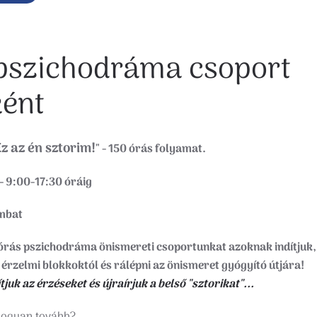
 pszichodráma csoport
ént
Ez az én sztorim!
" - 150 órás folyamat.
- 9:00-17:30 óráig
ombat
órás pszichodráma önismereti csoportunkat azoknak indítjuk,
rzelmi blokkoktól és rálépni az önismeret gyógyító útjára!
uk az érzéseket és újraírjuk a belső "sztorikat"...