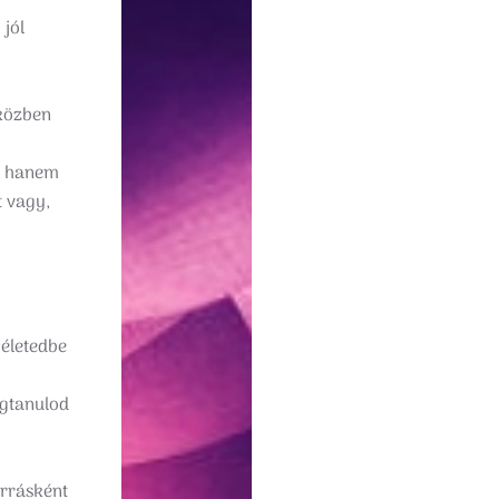
 jól
iközben
, hanem
t vagy,
 életedbe
egtanulod
orrásként