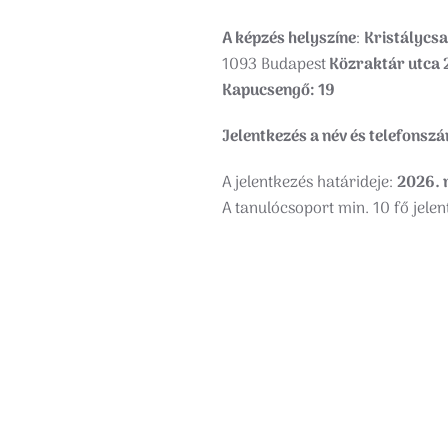
A képzés helyszíne
:
Kristálycs
1093 Budapest
Közraktár utca 
Kapucsengő: 19
Jelentkezés a név és telefons
A jelentkezés határideje:
2026. 
A tanulócsoport min. 10 fő jelen