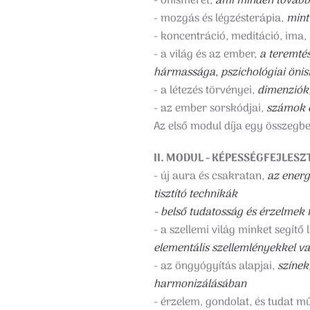
- önismeret,
ami minden további
- mozgás és légzésterápia,
mint
- koncentráció, meditáció, ima,
- a világ és az ember,
a teremtés
hármassága, pszichológiai öni
- a létezés törvényei,
dimenziók
- az ember sorskódjai,
számok é
Az első modul díja egy összegb
II. MODUL - KÉPESSÉGFEJLESZTÉS
- új aura és csakratan,
az energi
tisztító technikák
- belső tudatosság és érzelmek
- a szellemi világ minket segít
elementális szellemlényekkel v
- az öngyógyítás alapjai,
színek
harmonizálásában
- érzelem, gondolat, és tudat 