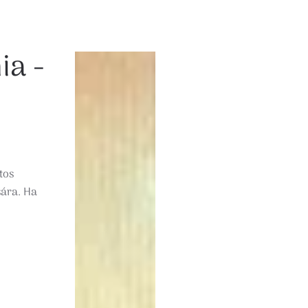
ia -
atos
sára. Ha