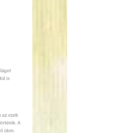
lágot
úl is
s az ezek
örténik. A
ő úton.