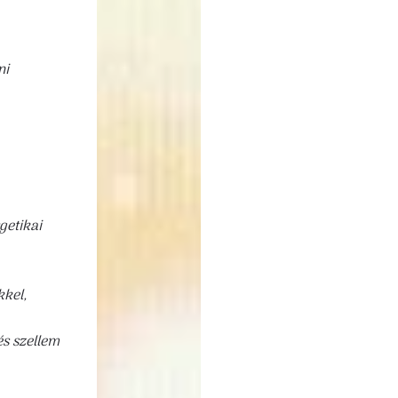
ni
getikai
kel,
és szellem