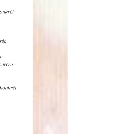
onkrét
ség
e
érése -
 konkrét