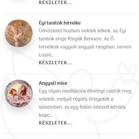
RÉSZLETEK...
Égi tanítók hírnöke
Üdvözletet hoztam nektek lelkek, az Égi
tanítók ereje fénylik Bennem. Az Ő
hírnökük vagyok angyali rangban, nevem
Loanl…
RÉSZLETEK...
Angyali mise
Egy olyan meditációs élményt osztok meg
veletek, melyet régóta őrizgetek a
szívemben, és egy felém intézett kérdés
kapc…
RÉSZLETEK...