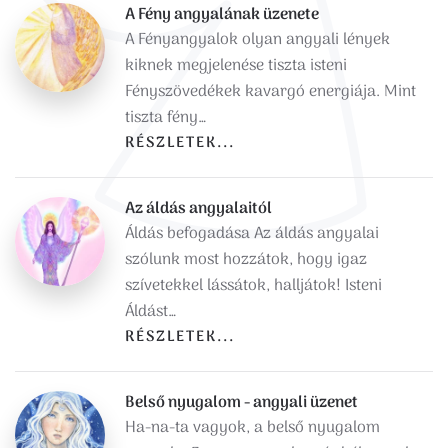
A Fény angyalának üzenete
A Fényangyalok olyan angyali lények
kiknek megjelenése tiszta isteni
Fényszövedékek kavargó energiája. Mint
tiszta fény…
RÉSZLETEK...
Az áldás angyalaitól
Áldás befogadása Az áldás angyalai
szólunk most hozzátok, hogy igaz
szívetekkel lássátok, halljátok! Isteni
Áldást…
RÉSZLETEK...
Belső nyugalom - angyali üzenet
Ha-na-ta vagyok, a belső nyugalom