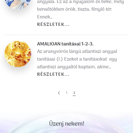
angyala. Ez az a nyugalom és béke, mely
bensőtökben örök, tiszta, fénylő tér.
Ennek…
RÉSZLETEK...
AMALIOAN tanításai 1-2-3.
Az aranyvörös lángú atlantiszi angyal
tanításai (I.) Ezeket a tanításokat egy
atlantiszi angyaltól kaptam, akine…
RÉSZLETEK...
1
2
Üzenj nekem!